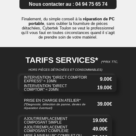
Nous contacter au : 04 94 75 65 74
Finalement, du simple conseil à la
réparation de PC
portable
, sans oublier la fourniture de pièces
détachées, Cybertek Toulon se veut le professionnel
qu’il vous faut en toutes circonstances quand il s’agit
de prendre soin de votre matériel.
TARIFS SERVICES*
(*PRIX TTC,
HORS PIÈCES DÉTACHÉES ET CONSOMMABLES)
INTERVENTION "DIRECT COMPTOIR
9.00€
EXPRESS" < 10MN
INTERVENTION "DIRECT
19.00€
COMPTOIR" < 20MN
PRISE EN CHARGE EN ATELIER*
39.00€
(*Diagnostic, détection de panne, devies de
réparation éventuel)
AJOUT/REMPLACEMENT
19.00€
COMPOSANT SIMPLE
AJOUT/REMPLACEMENT
49.00€
COMPOSANT COMPLEXE
MISE À NIVEAU PC COMPLET OU